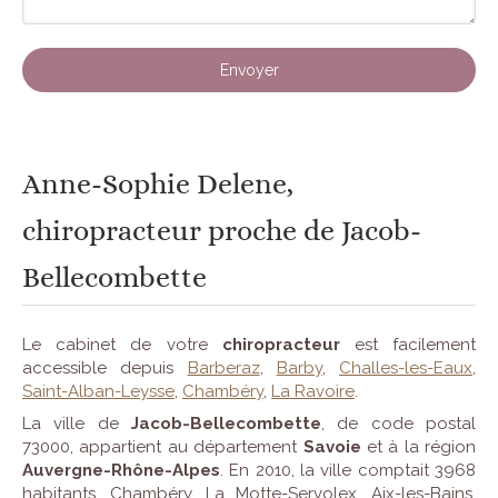
Envoyer
Anne-Sophie Delene,
chiropracteur proche de Jacob-
Bellecombette
Le cabinet de votre
chiropracteur
est facilement
accessible depuis
Barberaz
,
Barby
,
Challes-les-Eaux
,
Saint-Alban-Leysse
,
Chambéry
,
La Ravoire
.
La ville de
Jacob-Bellecombette
, de code postal
73000, appartient au département
Savoie
et à la région
Auvergne-Rhône-Alpes
. En 2010, la ville comptait 3968
habitants. Chambéry, La Motte-Servolex, Aix-les-Bains,