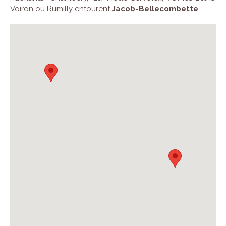
Voiron ou Rumilly entourent
Jacob-Bellecombette
.