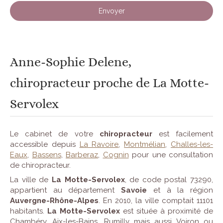
Envoyer
Anne-Sophie Delene,
chiropracteur proche de La Motte-
Servolex
Le cabinet de votre
chiropracteur
est facilement
accessible depuis
La Ravoire
,
Montmélian
,
Challes-les-
Eaux
,
Bassens
,
Barberaz
,
Cognin
pour une consultation
de chiropracteur.
La ville de
La Motte-Servolex
, de code postal 73290,
appartient au département
Savoie
et à la région
Auvergne-Rhône-Alpes
. En 2010, la ville comptait 11101
habitants.
La Motte-Servolex
est située à proximité de
Chambéry, Aix-les-Bains, Rumilly mais aussi Voiron ou