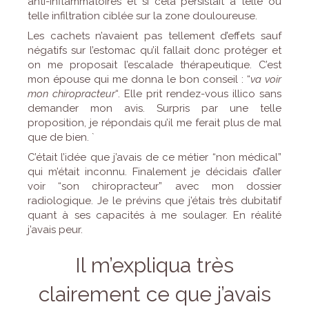
anti-inflammatoires et si cela persistait à telle ou
telle infiltration ciblée sur la zone douloureuse.
Les cachets n’avaient pas tellement d’effets sauf
négatifs sur l’estomac qu’il fallait donc protéger et
on me proposait l’escalade thérapeutique. C’est
mon épouse qui me donna le bon conseil : “
va voir
mon chiropracteur
“. Elle prit rendez-vous illico sans
demander mon avis. Surpris par une telle
proposition, je répondais qu’il me ferait plus de mal
que de bien. `
C’était l’idée que j’avais de ce métier “non médical”
qui m’était inconnu. Finalement je décidais d’aller
voir “son chiropracteur” avec mon dossier
radiologique. Je le prévins que j’étais très dubitatif
quant à ses capacités à me soulager. En réalité
j’avais peur.
Il m’expliqua très
clairement ce que j’avais