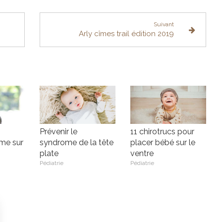
Suivant
Arly cîmes trail édition 2019
Prévenir le
11 chirotrucs pour
ime sur
syndrome de la tête
placer bébé sur le
plate
ventre
Pédiatrie
Pédiatrie