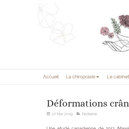
Accueil
La chiropraxie
Le cabine
Déformations crân
27 Mar 2019
Pédiatrie
Une étude canadienne de 2013 (Mawji