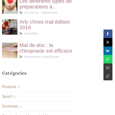
Les différents types de
préparations à
l’accouchement
Grossesse - Allaitement
Arly cîmes trail édition
2019
Actualités
Mal de dos : la
chiropraxie est efficace
Recherches scientifiques
Catégories
Posture
(6)
Sport
(9)
Sommeil
(5)