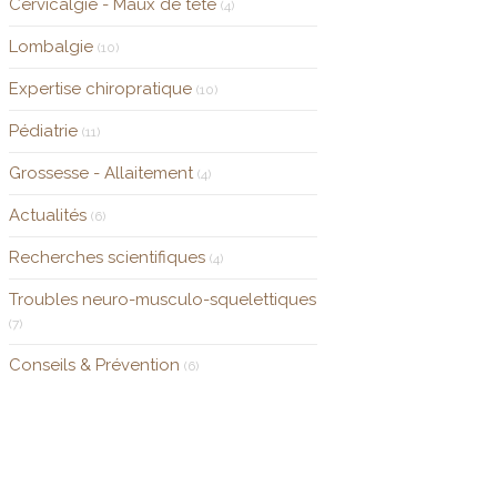
Cervicalgie - Maux de tête
(4)
Lombalgie
(10)
Expertise chiropratique
(10)
Pédiatrie
(11)
Grossesse - Allaitement
(4)
Actualités
(6)
Recherches scientifiques
(4)
Troubles neuro-musculo-squelettiques
(7)
Conseils & Prévention
(6)