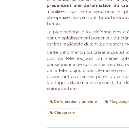
présentent une déformation du cr
mobilisent contre ce syndrome. Et p
chiropraxie mais surtout,
la déformatio
temps
.
La plagiocéphalie (ou déformations crâ
par un aplatissement postérieur du crân
est très malléable durant les premiers mo
Cette déformation du crâne apparaît lo
dos, sa tête toujours du même côté. P
conséquence de contraintes in-utero ou 
de la tête toujours dans le même sens. E
dispensant aux jeunes parents des con
(portage, allaitement/biberon…),
la d
chiropracteur
.
Déformation crânienne
Plagiocéph
Chiropraxie