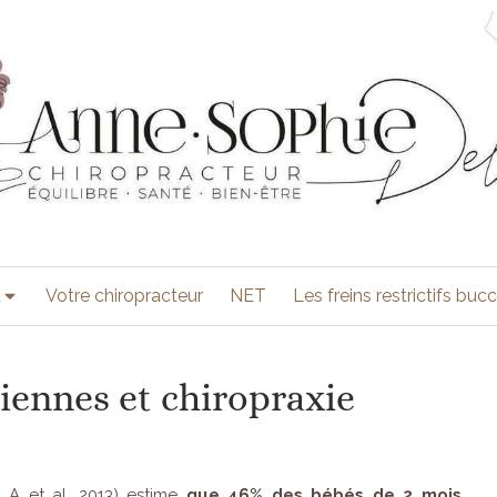
t
Votre chiropracteur
NET
Les freins restrictifs buc
iennes et chiropraxie
 A et al, 2013) estime
que 46% des bébés de 2 mois