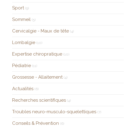
Sport
(9)
Sommeil
(5)
Cervicalgie - Maux de tête
(4)
Lombalgie
(10)
Expertise chiropratique
(10)
Pédiatrie
(11)
Grossesse - Allaitement
(4)
Actualités
(6)
Recherches scientifiques
(4)
Troubles neuro-musculo-squelettiques
(7)
Conseils & Prévention
(6)