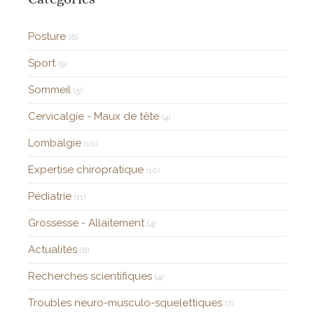
Posture
(6)
Sport
(9)
Sommeil
(5)
Cervicalgie - Maux de tête
(4)
Lombalgie
(10)
Expertise chiropratique
(10)
Pédiatrie
(11)
Grossesse - Allaitement
(4)
Actualités
(6)
Recherches scientifiques
(4)
Troubles neuro-musculo-squelettiques
(7)