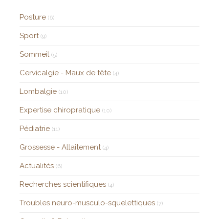
Posture
(6)
Sport
(9)
Sommeil
(5)
Cervicalgie - Maux de tête
(4)
Lombalgie
(10)
Expertise chiropratique
(10)
Pédiatrie
(11)
Grossesse - Allaitement
(4)
Actualités
(6)
Recherches scientifiques
(4)
Troubles neuro-musculo-squelettiques
(7)