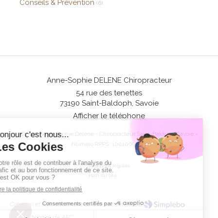
Conseils & Prévention
(6)
Anne-Sophie DELENE Chiropracteur
54 rue des tenettes
73190
Saint-Baldoph, Savoie
Afficher le téléphone
©2017 Anne-Sophie Delene - Chiropracteur Saint-Baldoph, Savoie -
Numéro RPPS: 10010697521
Mentions légales
Plan du site
Création et référencement du site par Simplébo
Site partenaire de
AFC