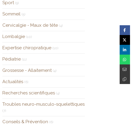
Sport
(9)
Sommeil
(5)
Cervicalgie - Maux de tête
(4)
Lombalgie
(10)
Expertise chiropratique
(10)
Pédiatrie
(11)
Grossesse - Allaitement
(4)
Actualités
(6)
Recherches scientifiques
(4)
Troubles neuro-musculo-squelettiques
(7)
Conseils & Prévention
(6)