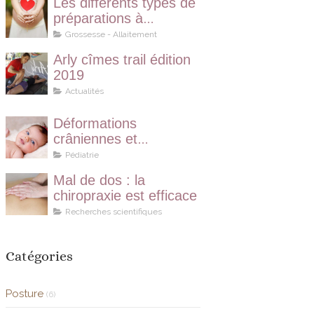
Les différents types de
préparations à
l’accouchement
Grossesse - Allaitement
Arly cîmes trail édition
2019
Actualités
Déformations
crâniennes et
chiropraxie
Pédiatrie
Mal de dos : la
chiropraxie est efficace
Recherches scientifiques
Catégories
Posture
(6)