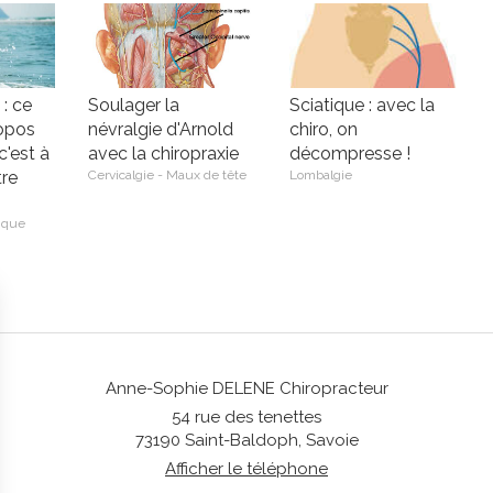
 : ce
Soulager la
Sciatique : avec la
ropos
névralgie d'Arnold
chiro, on
c'est à
avec la chiropraxie
décompresse !
tre
Cervicalgie - Maux de tête
Lombalgie
tique
Anne-Sophie DELENE Chiropracteur
54 rue des tenettes
73190
Saint-Baldoph, Savoie
Afficher le téléphone