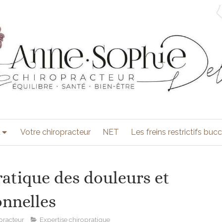
t
Votre chiropracteur
NET
Les freins restrictifs buc
atique des douleurs et
onnelles
practeur
Expertise chiropratique