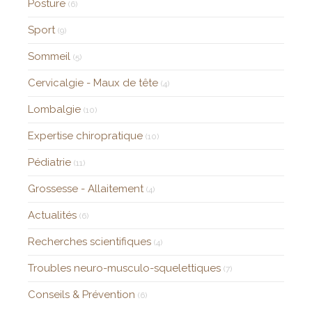
Posture
(6)
Sport
(9)
Sommeil
(5)
Cervicalgie - Maux de tête
(4)
Lombalgie
(10)
Expertise chiropratique
(10)
Pédiatrie
(11)
Grossesse - Allaitement
(4)
Actualités
(6)
Recherches scientifiques
(4)
Troubles neuro-musculo-squelettiques
(7)
Conseils & Prévention
(6)