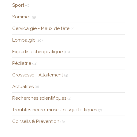
Sport
(9)
Sommeil
(5)
Cervicalgie - Maux de tête
(4)
Lombalgie
(10)
Expertise chiropratique
(10)
Pédiatrie
(11)
Grossesse - Allaitement
(4)
Actualités
(6)
Recherches scientifiques
(4)
Troubles neuro-musculo-squelettiques
(7)
Conseils & Prévention
(6)