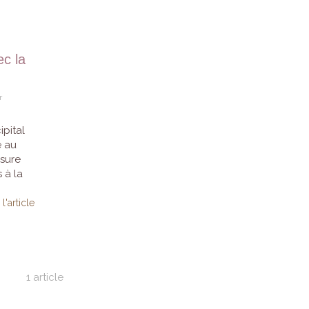
ec la
r
ipital
e au
ssure
 à la
 l'article
1 article