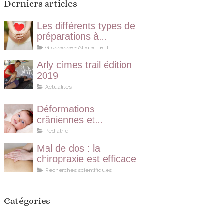
Derniers articles
Les différents types de
préparations à
l’accouchement
Grossesse - Allaitement
Arly cîmes trail édition
2019
Actualités
Déformations
crâniennes et
chiropraxie
Pédiatrie
Mal de dos : la
chiropraxie est efficace
Recherches scientifiques
Catégories