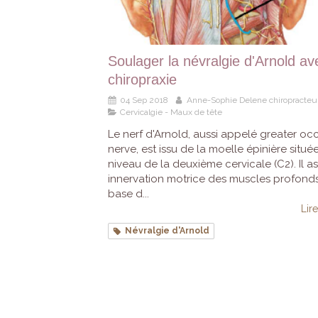
Soulager la névralgie d'Arnold av
chiropraxie
04 Sep 2018
Anne-Sophie Delene chiropracteu
Cervicalgie - Maux de tête
Le nerf d'Arnold, aussi appelé greater occ
nerve, est issu de la moelle épinière situé
niveau de la deuxième cervicale (C2). Il a
innervation motrice des muscles profonds
base d...
Lire
Névralgie d'Arnold