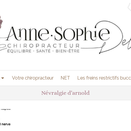
t
Votre chiropracteur
NET
Les freins restrictifs buc
Névralgie d'arnold