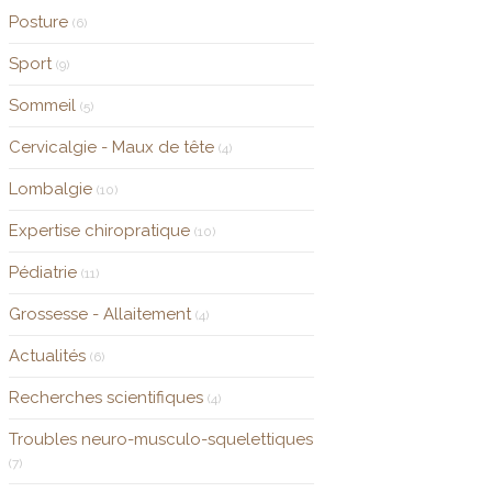
Posture
(6)
Sport
(9)
Sommeil
(5)
Cervicalgie - Maux de tête
(4)
Lombalgie
(10)
Expertise chiropratique
(10)
Pédiatrie
(11)
Grossesse - Allaitement
(4)
Actualités
(6)
Recherches scientifiques
(4)
Troubles neuro-musculo-squelettiques
(7)