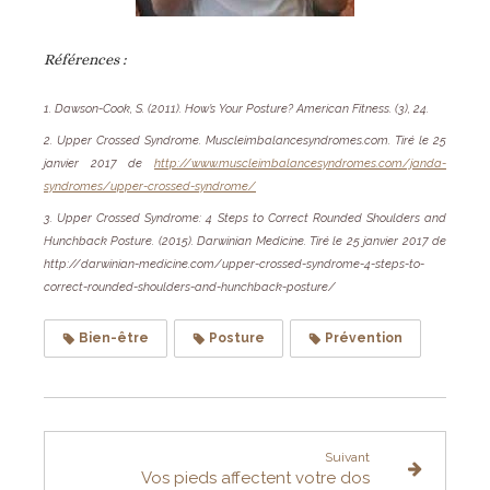
Références :
1. Dawson-Cook, S. (2011). How’s Your Posture? American Fitness. (3), 24.
2. Upper Crossed Syndrome.
Muscleimbalancesyndromes.com. Tiré le 25
janvier 2017 de
http://www.muscleimbalancesyndromes.com/janda-
syndromes/upper-crossed-syndrome/
3. Upper Crossed Syndrome: 4 Steps to Correct Rounded Shoulders and
Hunchback Posture.
(2015). Darwinian Medicine. Tiré le 25 janvier 2017 de
http://darwinian-medicine.com/upper-crossed-syndrome-4-steps-to-
correct-rounded-shoulders-and-hunchback-posture/
Bien-être
Posture
Prévention
Suivant
Vos pieds affectent votre dos